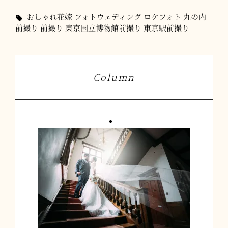
ゴ
タ
おしゃれ花嫁
フォトウェディング
ロケフォト
丸の内
リ
グ,
前撮り
前撮り
東京国立博物館前撮り
東京駅前撮り
ー
Column