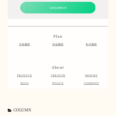
LINEお問合せ
Plan
洋装撮影
和装撮影
和洋撮影
About
PRODUCE
CREATOR
REPORT
BLOG
POLICY
COMPANY
カ
COLUMN
テ