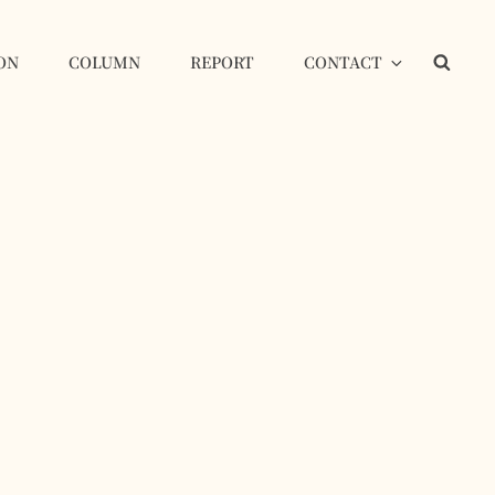
ON
COLUMN
REPORT
CONTACT
検
索