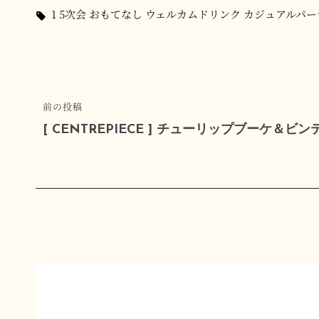
ゴ
タ
1
5次会
おもてなし
ウェルカムドリンク
カジュアルパー
リ
グ,
ー
投
前
前の投稿
稿
の
[ CENTREPIECE ] チューリップブーケ＆
ナ
投
稿
ビ
ゲ
ー
シ
ョ
ン