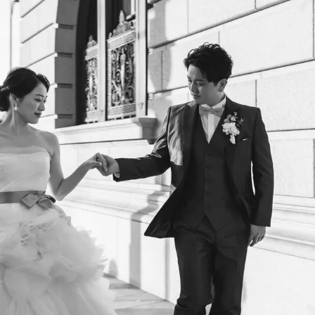
ポ
ッ
ト
11
選！
2026
年
版
地
図
付
｜
LIMITED
WEDDING
GINZA