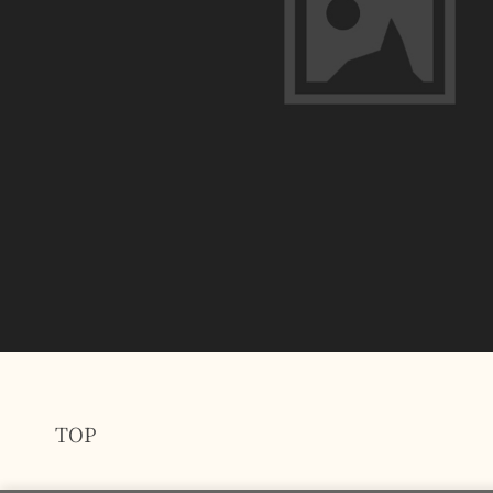
る
前
撮
り
ロ
ケ
ー
シ
ョ
ン
8
選
TOP