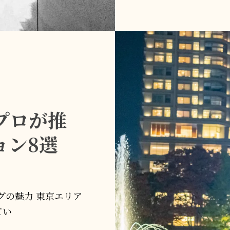
前
撮
り
準
備！
安
心
プロが推
の
サ
ョン8選
ポ
ー
ト
内
グの魅力 東京エリア
容
てい
と