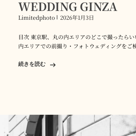
WEDDING GINZA
Limitedphoto
2026年1月3日
目次 東京駅、丸の内エリアのどこで撮ったらい
内エリアでの前撮り・フォトウェディングをご
東
続きを読む
京
駅
の
前
撮
り
ス