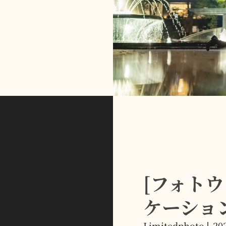
は？
[フォトウ
ケーショ
Limitedphoto
20