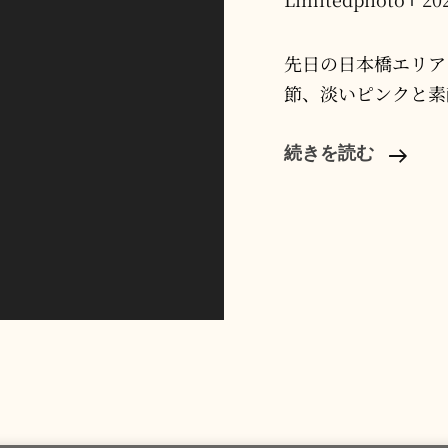
先日の日本橋エリア
節、淡いピンクと素
[フ
続きを読む
ォ
ト
ウ
ェ
デ
ィ
ン
グ]
人