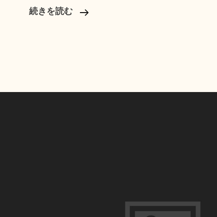
東
続きを読む
京
で
撮
る
な
ら
こ
こ！
プ
ロ
が
推
薦
す