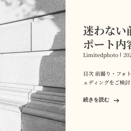
迷わない
ポート内
Limitedphoto
20
目次 前撮り・フォ
ェディングをご検討さ
迷
続きを読む
わ
な
い