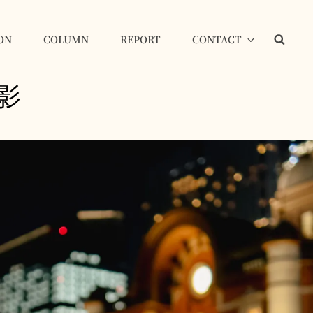
ON
COLUMN
REPORT
CONTACT
検
索
影