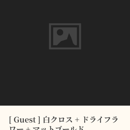
さ
+
ナ
チ
ュ
ラ
ル
[ Guest ] 白クロス + ドライフラ
ワー + マットゴールド