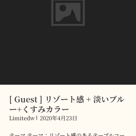
ラ
イ
フ
ラ
ワ
ー
+
マ
ッ
ト
[ Guest ] リゾート感 + 淡いブル
ゴ
ー+くすみカラー
ー
Limitedw
2020年4月23日
ル
ド
テーマ テーマ：リゾート感のあるテーブルコー