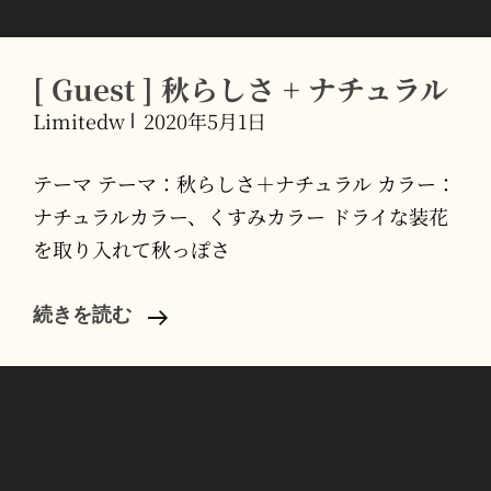
イ
ス
[ Guest ] 秋らしさ + ナチュラル
ト
Limitedw
2020年5月1日
テーマ テーマ：秋らしさ＋ナチュラル カラー：
ナチュラルカラー、くすみカラー ドライな装花
を取り入れて秋っぽさ
[
続きを読む
Guest
]
秋
ら
し