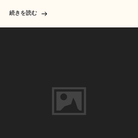
[
続きを読む
Guest
]
鮮
や
か
な
花
+
マ
ッ
ト
ゴ
ー