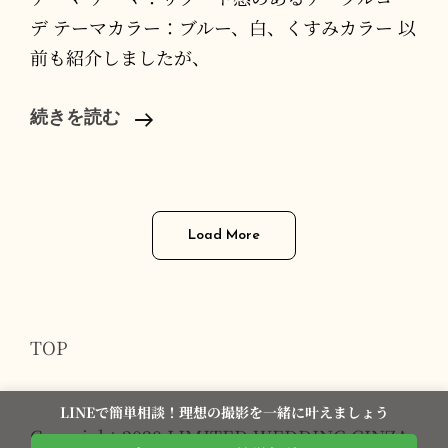
デ テーマカラー：ブルー、白、くすみカラー 以
前も紹介しましたが、
[
続きを読む
Guest
]
リ
ゾ
Load More
ー
ト
感
TOP
+
淡
LINEで簡単相談！理想の撮影を一緒に叶えましょう
い
Copyright 2020 LIMITED WEDDING GINZA
ブ