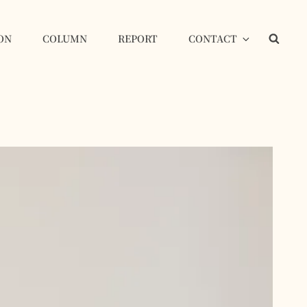
ON
COLUMN
REPORT
CONTACT
検
索