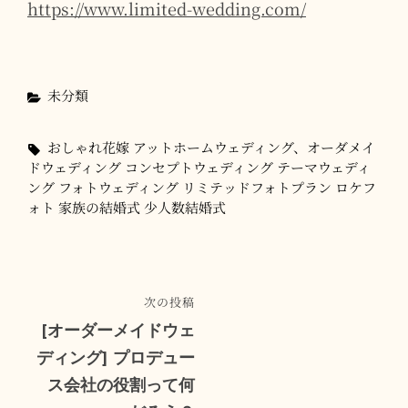
https://www.limited-wedding.com/
カ
未分類
テ
ゴ
タ
おしゃれ花嫁
アットホームウェディング、オーダメイ
リ
グ,
ドウェディング
コンセプトウェディング
テーマウェディ
ー
ング
フォトウェディング
リミテッドフォトプラン
ロケフ
ォト
家族の結婚式
少人数結婚式
投
次
次の投稿
稿
の
[オーダーメイドウェ
ナ
投
ディング] プロデュー
稿
ビ
ス会社の役割って何