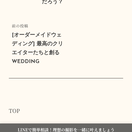
だろう？
ゲ
ー
シ
前
前の投稿
ョ
の
[オーダーメイドウェ
投
ディング] 最高のクリ
ン
稿
エイターたちと創る
WEDDING
TOP
LINEで簡単相談！理想の撮影を一緒に叶えましょう